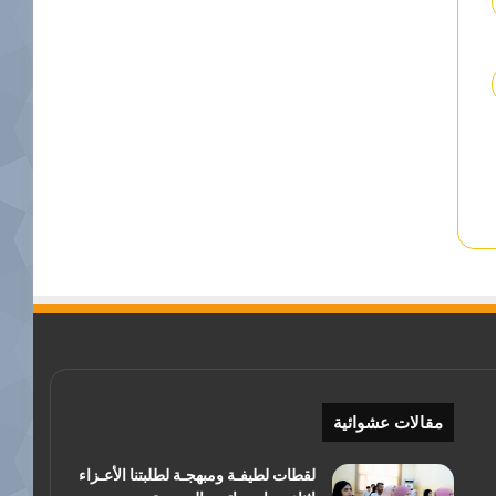
مقالات عشوائية
لقطات لطيفـة ومبهجـة لطلبتنا الأعـزاء