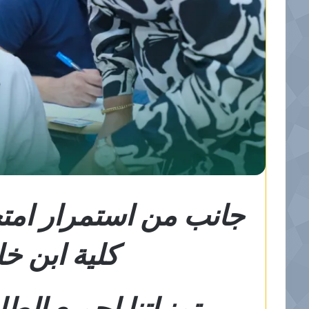
جانب من استمرار امتحا
كلية ابن خ
تمنياتنا لجميع الطل