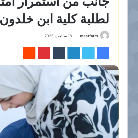
جانب من استمرار امتحا
لطلبة كلية ابن خلدون 
mastfatrx
18 سبتمبر، 2023
فيسبوك
تويتر
لينكدإن
‏Tumblr
بينتيريست
‏Reddit