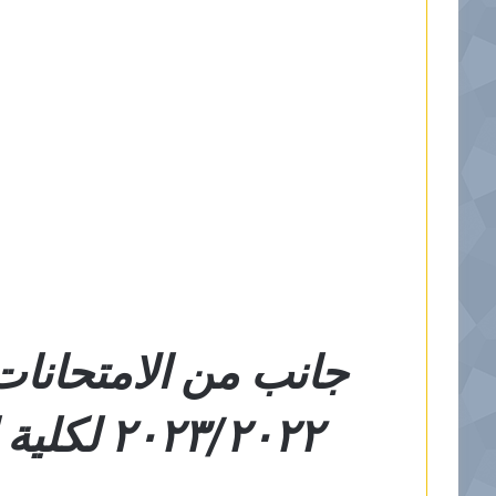
جانب من الامتحانات
٢٠٢٣/٢٠٢٢ لكلية ابن خلدون الجامعة .