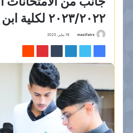
جانب من الامتحانات ا
٢٠٢٣/٢٠٢٢ لكلية ابن خلدون الجامعة
mastfatrx
18 يناير، 2023
فيسبوك
تويتر
لينكدإن
‏Tumblr
بينتيريست
‏Reddit