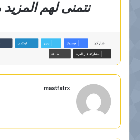
نتمنى لهم المزيد م
شاركها
فيسبوك
تويتر
لينكدإن
مشاركة عبر البريد
طباعة
mastfatrx
م
و
ق
ع
ا
ل