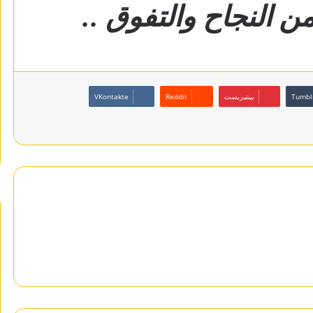
ن النجاح والتفوق ..
بينتيريست