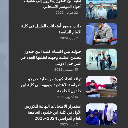
طلبة ابن خلدون يبادرون إلى تلطيف
أجواء الموسم الامتحاني
22 فبراير، 2023
جانب مصور أمتحانات الفاينل في كلية
الامام الجامعة
2 يناير، 2024
جـولـة بيـن اقسـام كليـة ابـن خلدون
تتضمن اسئلـة وجهت لطلبتها الجدد في
المراحـل الاولـى
15 ديسمبر، 2022
توافد اعداد كبيرة من طلبة خريجو
الدراسة الاعدادية وذويهم الى كلية ابن
خلدون الجامعة
14 أكتوبر، 2023
استمرار الامتحانات النهائية للكورس
الأول في كلية ابن خلدون الجامعة
للعام الدراسي 2024-2025
2 يناير، 2025