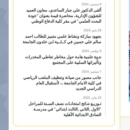
8 سبتمبر، 2024
ألقى الدكتور علي جبار الساعدي، معاون العميد
للشؤون الإدارية، محاضرة قيمة بعنوان “جودة
البحث العلمي” في مقر كلية الدفاع الوطني
28 مايو، 2024
بجهود مباركة ونشاط علمي متميز للطالب احمد
سالم علي حسين في كــلــية ابن خلدون الجامعة
9 نوفمبر، 2024
ندوة علمية هامة حول مخاطر تعاطي المخدرات
وتأثيراتها السلبية على المجتمع
1 سبتمبر، 2024
جانب مصور من صيانة وتنظيف الملعب الرياضي
في كلية الامام الجامعة ،، لأستقبال العام
الدراسي الجديد
25 يناير، 2025
تـوزيـع نتـائج امتحانـات نصف السـنة للمراحل
“الاول ,الثاني ,الثالث ابتدائي” في مدرسـة
الصادق الابتدائية الأهلية