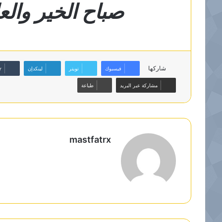
صباح الخير والعا
شاركها
فيسبوك
تويتر
لينكدإن
مشاركة عبر البريد
طباعة
mastfatrx
م
و
ق
ع
ا
ل