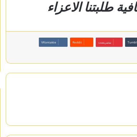
فية طلبتنا الاعزاء
بينتيريست