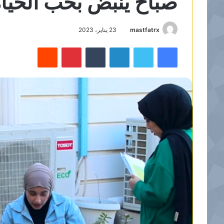
صباح ينبض بحب الحيا
mastfatrx
23 يناير، 2023
فيسبوك
تويتر
لينكدإن
‏Tumblr
بينتيريست
‏Reddit