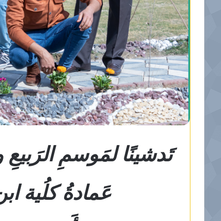
تَدشينًا لمَوسمِ الرَبيعِ
عَمادةُ كلُية اب