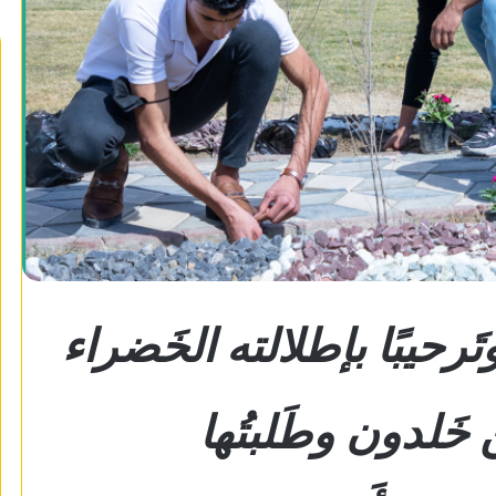
 وتَرحيبًا بإطلالته الخَضراء
ن خَلدون وطَلبتُها