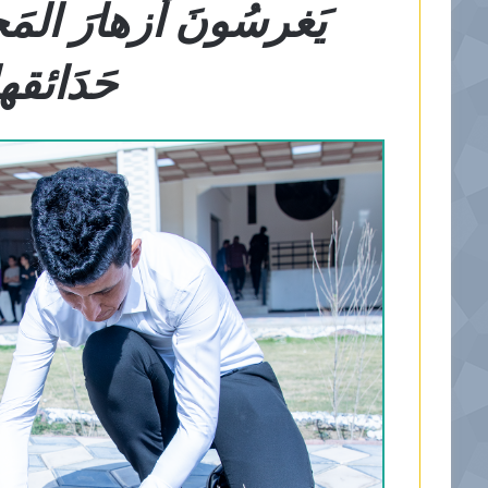
يَغرسُونَ أَزهارَ المَ
حَدَائقه