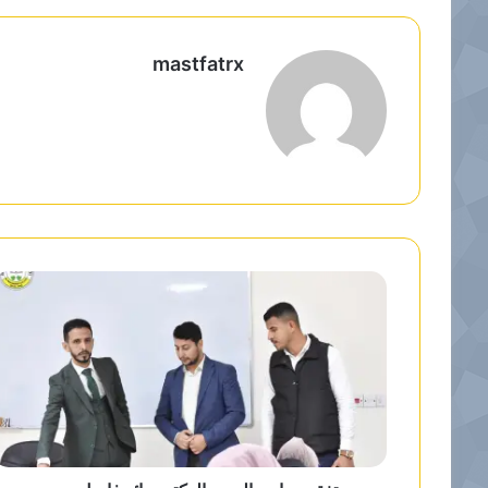
mastfatrx
م
و
ق
ع
ا
ل
و
ي
ب