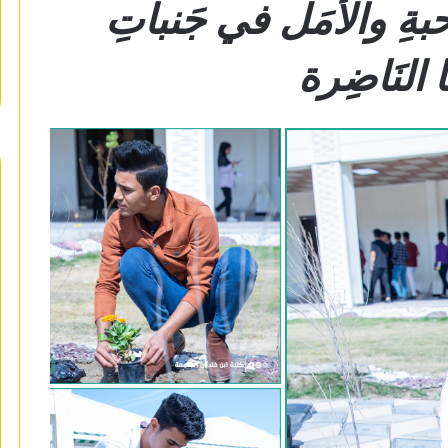
حبةِ والأَمَل في جَنباتِ
ا النَاضِرة