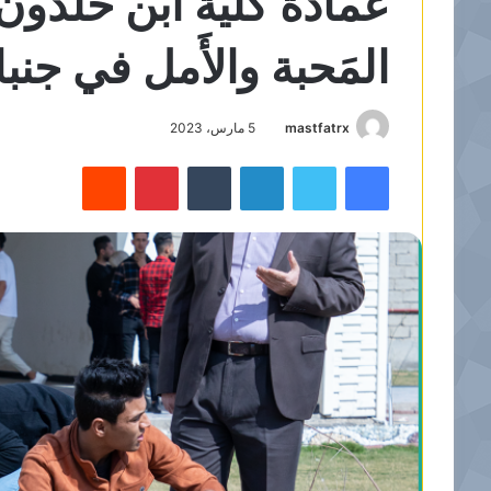
عمادة كلية ابن خلدون و
المَحبة والأَمل في جنب
mastfatrx
5 مارس، 2023
فيسبوك
تويتر
لينكدإن
‏Tumblr
بينتيريست
‏Reddit