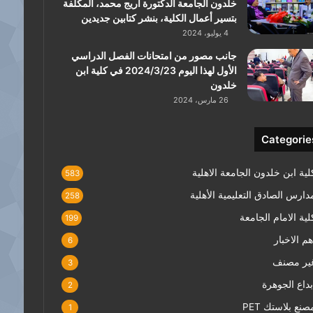
خلدون الجامعة الدكتورة أريج محمد، المكلفة
بتسير أعمال الكلية، بنشر كتابين جديدين
4 يوليو، 2024
جانب مصور من امتحانات الفصل الدراسي
الأول لهذا اليوم 2024/3/23 في كلية ابن
خلدون
26 مارس، 2024
Categorie
لية ابن خلدون الجامعة الاهلية
583
دارس الصادق التعليمية الأهلية
258
لية الامام الجامعة
199
هم الاخبار
6
ير مصنف
3
بداع الجوهرة
2
صنع بلاستك PET
1