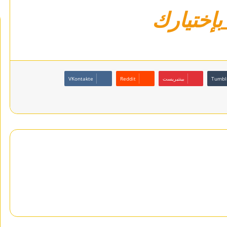
بإختيارك
بينتيريست