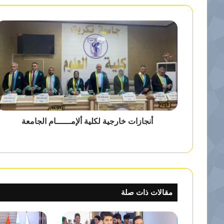
ل
و
ي
ب
أنجازات خارجية لكلية ألإمــــــام الجامعة
مقالات ذات صلة