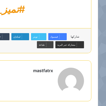
#تميز_
شاركها
فيسبوك
تويتر
لينكدإن
مشاركة عبر البريد
طباعة
mastfatrx
م
و
ق
ع
ا