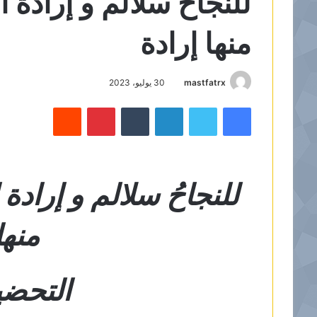
للنجاحُ سلالم و إرادة 
منها إرادة
mastfatrx
30 يوليو، 2023
فيسبوك
تويتر
لينكدإن
‏Tumblr
بينتيريست
‏Reddit
للنجاحُ سلالم و إرادة
منها
التحضي