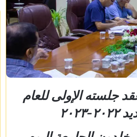
د جلسته الإولى للعام
-٢٠٢٣
خلدون الجامعة اليوم