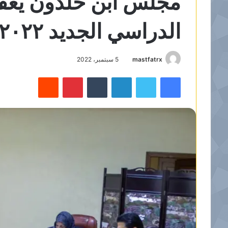
مجلس ابن خلدون يعقد 
الدراسي الجديد ٢٠٢٢-٢٠٢٣
mastfatrx
5 سبتمبر، 2022
فيسبوك
تويتر
لينكدإن
‏Tumblr
بينتيريست
‏Reddit