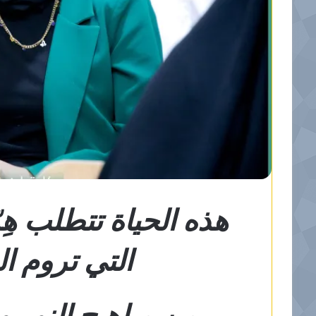
هذه الحياة تتطلب ه
التي تروم ال
من مباهـج النور وو