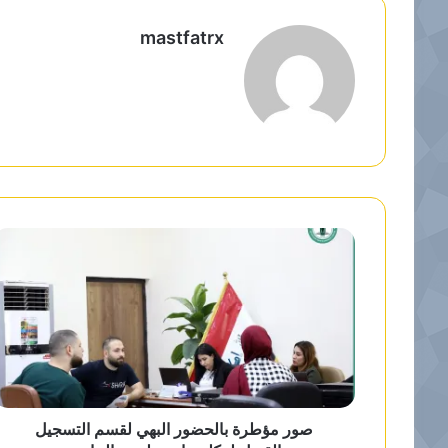
mastfatrx
م
و
ق
ع
ا
ل
و
ي
ب
صور مؤطرة بالحضور البهي لقسم التسجيل