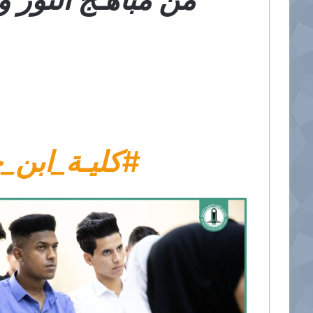
#كليـة_ابن_خ