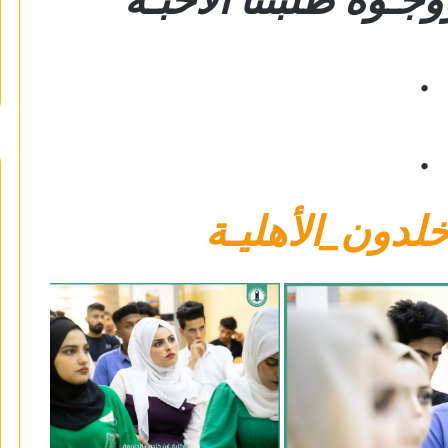
.
.
لدون_الأهليـة