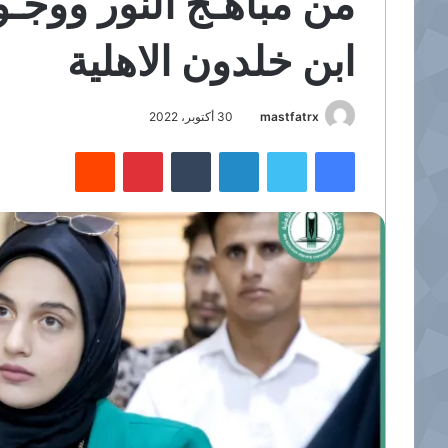
من مباهـج النور ووجـوه
ابن خلدون الاهلية
mastfatrx
30 أكتوبر، 2022
فيسبوك
تويتر
لينكدإن
‏Tumblr
بينتيريست
‏Reddit