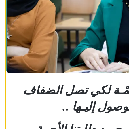
ِمّـة لكي تصل الضفاف
وصول إليـها ..
جـوه طلبتنا الأحبـة