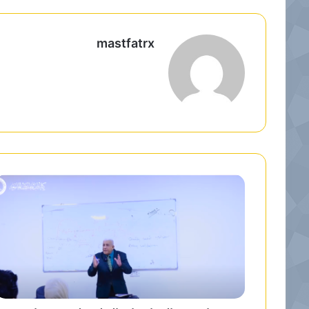
mastfatrx
م
و
ق
ع
ا
ل
و
ي
ب