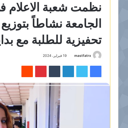
نظمت شعبة الاعلام في
الجامعة نشاطاً بتوز
تحفيزية للطلبة مع بدا
mastfatrx
19 فبراير، 2024
فيسبوك
تويتر
لينكدإن
‏Tumblr
بينتيريست
‏Reddit