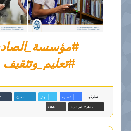
#مؤسسة_الصادق_ا
#تعليم_وتثقيف
#
شاركها
فيسبوك
تويتر
لينكدإن
مشاركة عبر البريد
طباعة