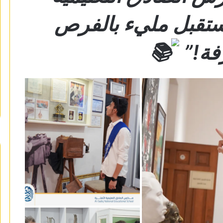
مستقبل مليء بالفرص
فة!”