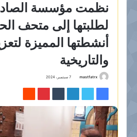
نظمت مؤسسة الصادق ال
لطلبتها إلى متحف ال
أنشطتها المميزة لتعزي
والتاريخية
mastfatrx
7 سبتمبر، 2024
فيسبوك
تويتر
لينكدإن
‏Tumblr
بينتيريست
‏Reddit