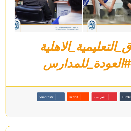
لتعليمية_الاهلية
العودة_للمدارس
بينتيريست