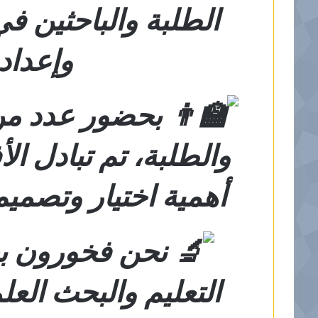
الطلبة والباحثين ف
وإعداد
بحضور عدد من ا
والطلبة، تم تبادل ا
أهمية اختيار وتصمي
نحن فخورون بج
التعليم والبحث الع