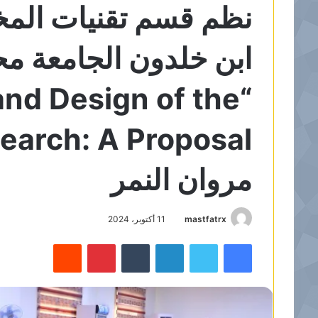
نظم قسم تقنيات المخت
ابن خلدون الجامعة مح
 and Design of the
مروان النمر
mastfatrx
11 أكتوبر، 2024
فيسبوك
تويتر
لينكدإن
‏Tumblr
بينتيريست
‏Reddit