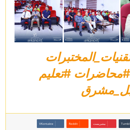
قنيات_المختبرات
#محاضرات
#تعليم
ل_مشرق
بينتيريست