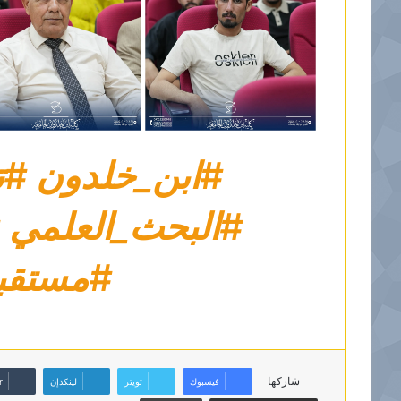
#ابن_خلدون
#ت
#البحث_العلمي
#مستقب
شاركها
فيسبوك
تويتر
لينكدإن