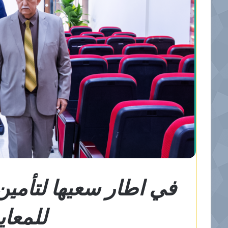
في اطار سعيها لتأمين
للمعايي