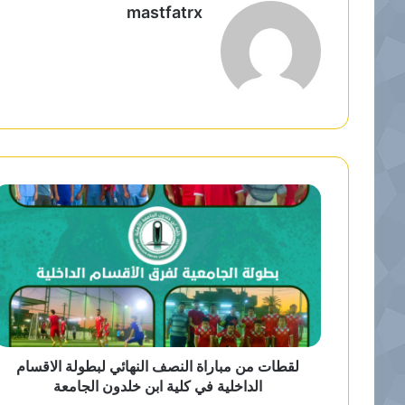
mastfatrx
م
و
ق
ع
ا
ل
و
ي
ب
لقطات من مباراة النصف النهائي لبطولة الاقسام
الداخلية في كلية ابن خلدون الجامعة