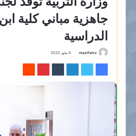
وزارة التربية توفد ل
جاهزية مباني كلية ابن
الدراسية
mastfatrx
9 مايو، 2023
فيسبوك
تويتر
لينكدإن
‏Tumblr
بينتيريست
‏Reddit